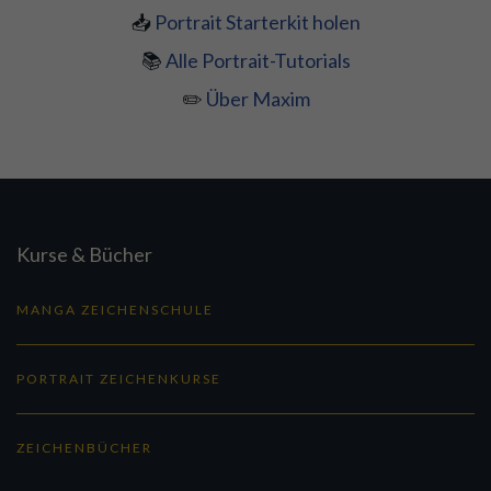
📥
Portrait Starterkit holen
📚
Alle Portrait-Tutorials
✏️
Über Maxim
Kurse & Bücher
MANGA ZEICHENSCHULE
PORTRAIT ZEICHENKURSE
ZEICHENBÜCHER