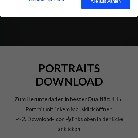
Alle auswählen
2. Februar 2024
PORTRAITS
DOWNLOAD
Zum Herunterladen in bester Qualität:
1. Ihr
Portrait mit linkem Mausklick öffnen
-> 2. Download-Icon 📥 links oben in der Ecke
anklicken