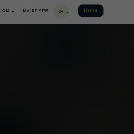
AXIM
MALREISE🎌
LOGIN
0€