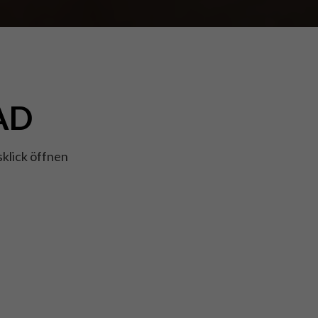
AD
sklick öffnen