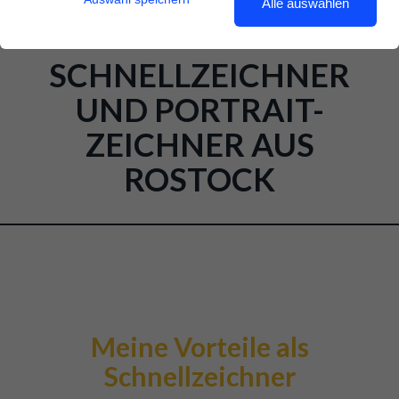
Alle auswählen
SCHNELLZEICHNER
UND PORTRAIT-
ZEICHNER AUS
ROSTOCK
Meine Vorteile als
Schnellzeichner