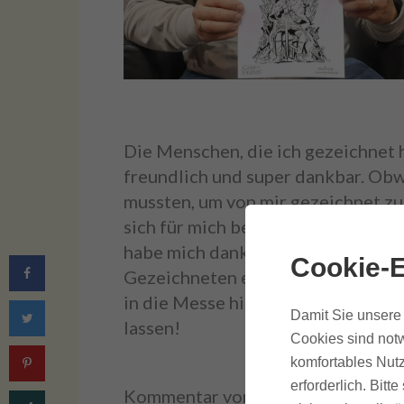
Die Menschen, die ich gezeichnet 
freundlich und super dankbar. Obw
mussten, um von mir gezeichnet zu
sich für mich bestätigt: was ich au
habe mich dank der Organisatoren 
Cookie-E
Gezeichneten ein tolles Zeichener
in die Messe hinaus. Einen tiefsten
Damit Sie unsere 
lassen!
Cookies sind notw
komfortables Nutz
erforderlich. Bit
Kommentar von Niels.Empire auf
I