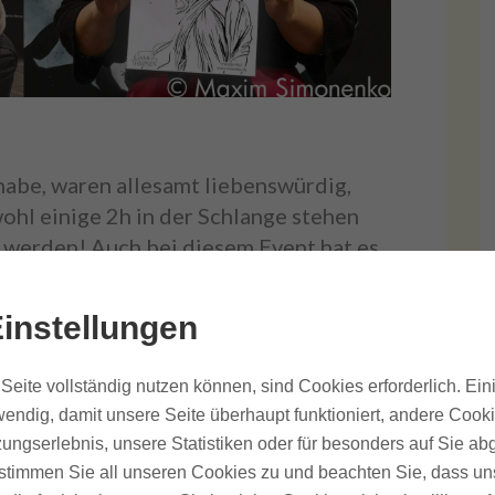
habe, waren allesamt liebenswürdig,
ohl einige 2h in der Schlange stehen
 werden! Auch bei diesem Event hat es
sstrahle, das bekomme ich zurück. Ich
wohl gefühlt, dadurch hatten die
instellungen
lebnis und das strahlte über den Stand
 Dank an alle, die sich haben zeichnen
Seite vollständig nutzen können, sind Cookies erforderlich. Ein
endig, damit unsere Seite überhaupt funktioniert, andere Cooki
ungserlebnis, unsere Statistiken oder für besonders auf Sie ab
te stimmen Sie all unseren Cookies zu und beachten Sie, dass uns
nstagram
: