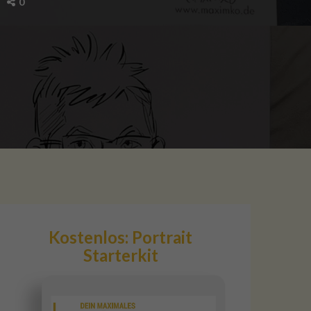
0
Kostenlos: Portrait
Starterkit