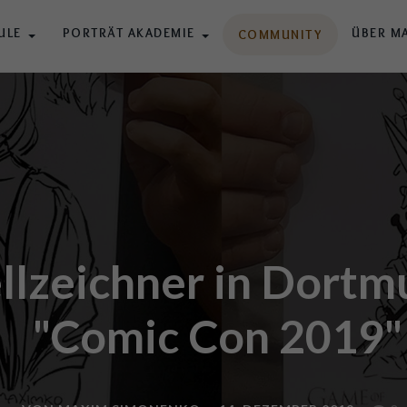
ULE
PORTRÄT AKADEMIE
ÜBER M
COMMUNITY
llzeichner in Dortm
"Comic Con 2019"