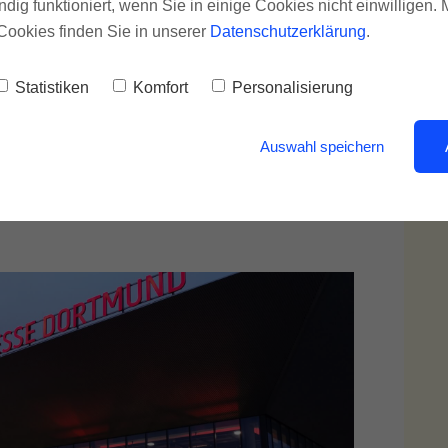
ndig funktioniert, wenn Sie in einige Cookies nicht einwilligen.
Vielen Dank dafür. Hat sich die Anreise zur
Cookies finden Sie in unserer
Datenschutzerklärung
.
Statistiken
Komfort
Personalisierung
Auswahl speichern