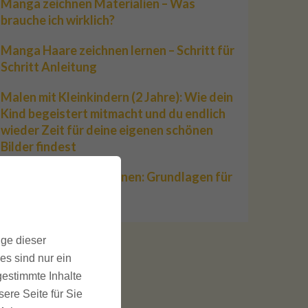
Manga zeichnen Materialien – Was
brauche ich wirklich?
Manga Haare zeichnen lernen – Schritt für
Schritt Anleitung
Malen mit Kleinkindern (2 Jahre): Wie dein
Kind begeistert mitmacht und du endlich
wieder Zeit für deine eigenen schönen
Bilder findest
Schatten zeichnen lernen: Grundlagen für
Manga & Realismus
ige dieser
es sind nur ein
gestimmte Inhalte
ere Seite für Sie