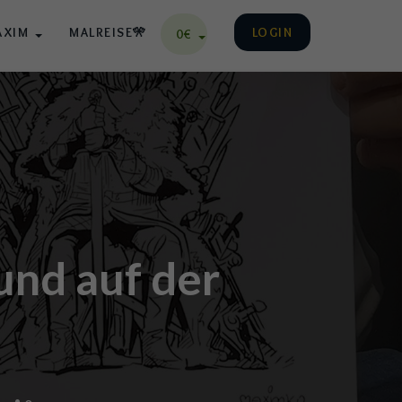
AXIM
MALREISE🎌
LOGIN
0€
und auf der